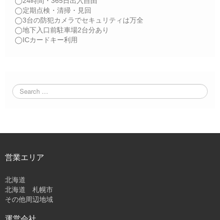
◯24時間・365日出入自由
◯定期点検・清掃・見回
◯3台の防犯カメラでセキュリティは万全
◯地下入口前駐車場2台分あり
◯ICカードキー利用
営業エリア
北海道
北海道 札幌市
その他周辺地域
運営会社