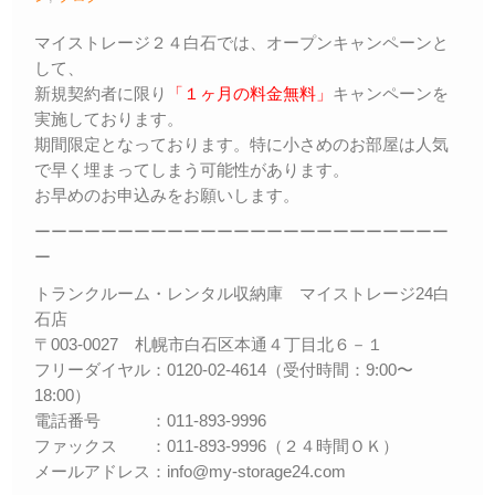
Ｑ＆Ａ
– Faq –
マイストレージ２４白石では、オープンキャンペーンと
して、
ご内覧
新規契約者に限り
「１ヶ月の料金無料」
キャンペーンを
– Tour –
実施しております。
期間限定となっております。特に小さめのお部屋は人気
ご契約の流れ
で早く埋まってしまう可能性があります。
– Agreement –
お早めのお申込みをお願いします。
交通アクセス
ーーーーーーーーーーーーーーーーーーーーーーーーー
– Access –
ー
会社案内
トランクルーム・レンタル収納庫 マイストレージ24白
– Company –
石店
〒003-0027 札幌市白石区本通４丁目北６－１
お問合せ
フリーダイヤル：0120-02-4614（受付時間：9:00〜
– Query –
18:00）
電話番号 ：011-893-9996
ファックス ：011-893-9996（２４時間ＯＫ）
メールアドレス：info@my-storage24.com