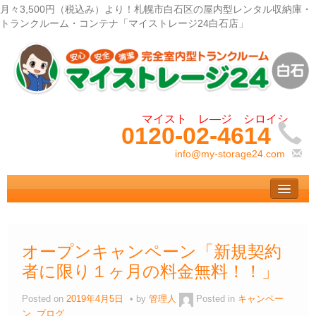
月々3,500円（税込み）より！札幌市白石区の屋内型レンタル収納庫・
トランクルーム・コンテナ「マイストレージ24白石店」
0120-02-4614
info@my-storage24.com
トップ
– Top –
ご利用案内
オープンキャンペーン「新規契約
– User guide –
者に限り１ヶ月の料金無料！！」
サイズ料金
– Size Price –
Posted on
2019年4月5日
by
管理人
Posted in
キャンペー
ン
,
ブログ