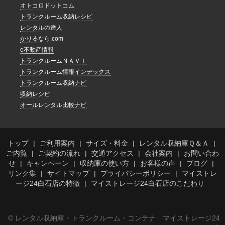
オトコロドットコム
トランクルーム収納レシピ
レンタルの達人
かりるなら.com
e不動産情報
トランクルームＮＡＶＩ
トランクルーム情報インデックス
トランクルーム収納ナビ
収納レシピ
オールレンタル比較ナビ
トップ
ご利用案内
サイズ・料金
レンタル収納庫Ｑ＆Ａ
ご内覧
ご契約の流れ
交通アクセス
会社案内
お問い合わ
せ
キャンペーン
収納庫の使い方
お客様の声
ブログ
リンク集
サイトマップ
プライバシーポリシー
マイストレ
ージ24白石店の特徴
マイストレージ24白石店のこだわり
© レンタル収納庫・トランクルーム・コンテナ マイストレージ24