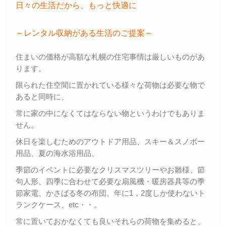
Ｑ＆Ａ
日々の生活だから、もっと快適に
– Faq –
～レンタル収納がある生活のご提案～
ご内覧
– Tour –
住まいの価格が高額な札幌の住宅事情は厳しいものがあ
ります。
ご契約の流れ
– Agreement –
限られた住空間に置かれている様々な荷物は必要な物で
あると同時に、
交通アクセス
– Access –
常に家の中になくてはならない物というわけでもありま
せん。
会社案内
休日を楽しむためのアウトドア用品、スキー＆スノボー
– Company –
用品、夏の海水浴用品、
お問合せ
季節のイベントに必要なクリスマスツリーやお雛様、節
– Query –
句人形、四季に合わせて必要な扇風機・暖房器具等の季
節家電、かさばる冬の布団、年に1，2度しか使わないト
ランクケース、etc・・。
常に置いておかなくても良いそれらの荷物を集めると、