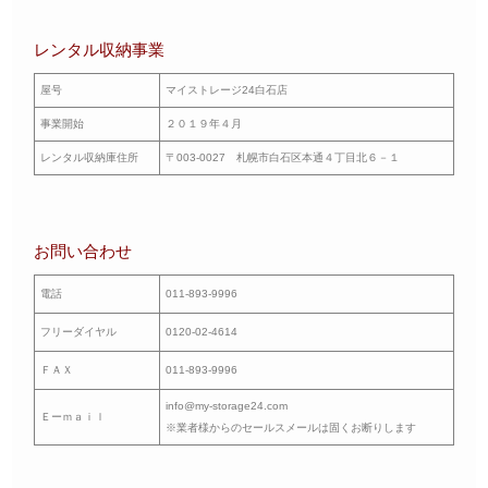
レンタル収納事業
屋号
マイストレージ24白石店
事業開始
２０１９年４月
レンタル収納庫住所
〒003-0027 札幌市白石区本通４丁目北６－１
お問い合わせ
電話
011-893-9996
フリーダイヤル
0120-02-4614
ＦＡＸ
011-893-9996
info@my-storage24.com
Ｅーｍａｉｌ
※業者様からのセールスメールは固くお断りします