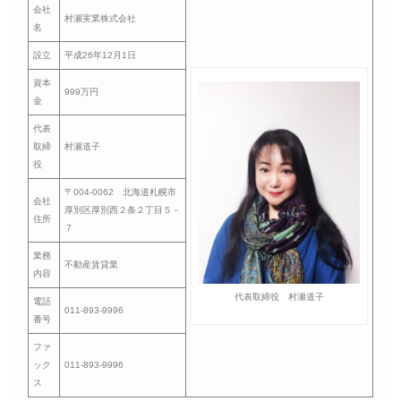
会社
村瀬実業株式会社
名
設立
平成26年12月1日
資本
999万円
金
代表
取締
村瀬道子
役
〒004-0062 北海道札幌市
会社
厚別区厚別西２条２丁目５－
住所
７
業務
不動産賃貸業
内容
代表取締役 村瀬道子
電話
011-893-9996
番号
ファ
ック
011-893-9996
ス